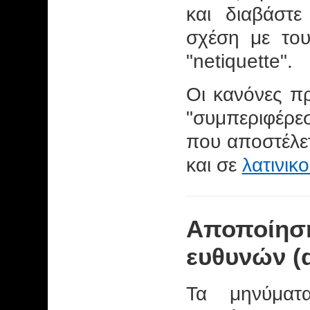
και διαβάστ
σχέση με του
"netiquette".
Οι κανόνες π
"συμπεριφέρεσ
που αποστέλετ
και σε
λατινικ
Αποποίηση
ευθυνών (d
Τα μηνύματα