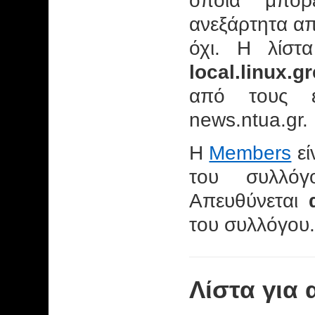
οποία μπο
ανεξάρτητα απ
όχι. Η λίστ
local.linux.g
από τους εξ
news.ntua.gr.
H
Members
εί
του συλλόγο
Απευθύνεται
του συλλόγου.
Λίστα για