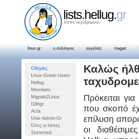
lists.hellug.
gr
λίστες ταχυδρομείου
linux.gr
ο σύλλογος
αγγελίες
magaz
Καλώς ήλθα
Οδηγίες
Linux-Greek-Users
ταχυδρομεί
Hellug
Members
Πρόκειται για 
Migrate2Linux
I18ngr
που σκοπό έχ
Acta
επίλυση απορι
Unix-Admin-Gr
Όλες οι λίστες
οι διαθέσιμε
Στατιστικά