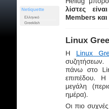
Hellug μπορ
λίστες είνα
Netiquette
Members και 
Ελληνικό
Greeklish
Linux Gre
Η
Linux Gr
συζητήσεων. 
πάνω στο Lin
επιπέδου. Η 
μεγάλη (περ
ημέρα).
Οι πιο συχνές