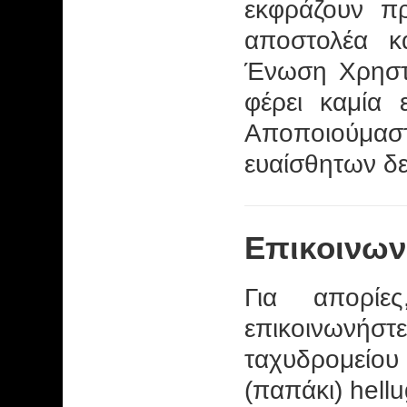
εκφράζουν π
αποστολέα κ
Ένωση Χρηστ
φέρει καμία 
Αποποιούμασ
ευαίσθητων δ
Επικοινων
Για απορίες
επικοινωνήστ
ταχυδρομείου
(παπάκι) hellug