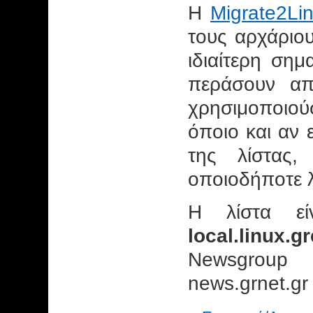
Η
Migrate2Li
τους αρχάριου
ιδιαίτερη ση
περάσουν απ
χρησιμοποιο
όποιο και αν ε
της λίστας
οποιοδήποτε λ
Η λίστα εί
local.linux.g
Newsgroup
news.grnet.gr 